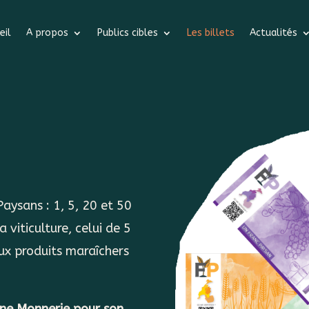
eil
A propos
Publics cibles
Les billets
Actualités
Paysans : 1, 5, 20 et 50
a viticulture, celui de 5
aux produits maraîchers
ne Monnerie
pour son