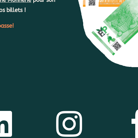
s billets !
passe!

